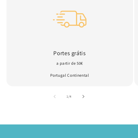
Portes grátis
a partir de 50€
Portugal Continental
de
1
/
4