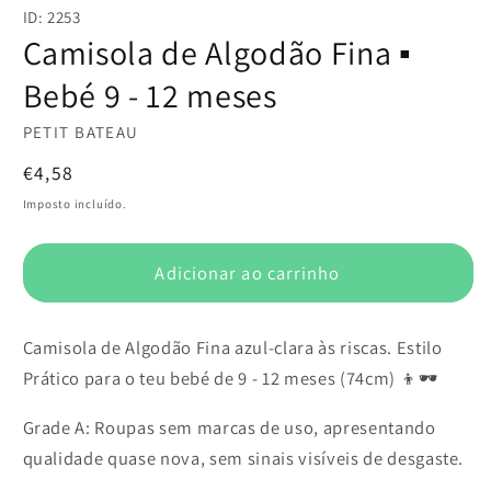
conteúdo
ID: 2253
multimédia
1
Camisola de Algodão Fina ▪️
em
modal
Bebé 9 - 12 meses
PETIT BATEAU
Preço
€4,58
normal
Imposto incluído.
Adicionar ao carrinho
Camisola de Algodão Fina azul-clara às riscas. Estilo
Prático para o teu bebé de 9 - 12 meses (74cm) 👦🕶️
Grade A: Roupas sem marcas de uso, apresentando
qualidade quase nova, sem sinais visíveis de desgaste.