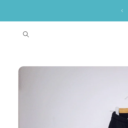
Saltar
para o
conteúdo
Saltar para
a
informação
do produto