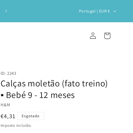
Veste o teu bebé com estilo e
P
Portugal | EUR €
sustentabilidade!
a
í
Iniciar
Carrinho
s
sessão
/
r
e
ID: 2243
g
Calças moletão (fato treino)
i
▪️ Bebé 9 - 12 meses
ã
H&M
o
Preço
€4,31
Esgotado
normal
Imposto incluído.