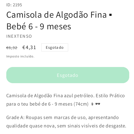
conteúdo
ID: 2195
multimédia
1
Camisola de Algodão Fina ▪️
em
modal
Bebé 6 - 9 meses
INEXTENSO
Preço
Preço
€4,31
€6,32
Esgotado
normal
de
Imposto incluído.
saldo
Esgotado
Camisola de Algodão Fina azul petróleo. Estilo Prático
para o teu bebé de 6 - 9 meses (74cm) 👦🕶️
Grade A: Roupas sem marcas de uso, apresentando
qualidade quase nova, sem sinais visíveis de desgaste.