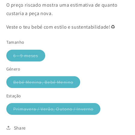
O preço riscado mostra uma estimativa de quanto
custaria a peça nova.
Veste o teu bebé com estilo e sustentabilidade!♻️
Tamanho
6 - 9 meses
Variante
esgotada
ou
Género
indisponível
Bebé Menina, Bebé Menino
Variante
esgotada
ou
Estação
indisponível
Primavera / Verão, Outono / Inverno
Variante
esgotada
ou
indisponível
Share