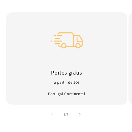
Portes grátis
a partir de 50€
Portugal Continental
de
1
/
4