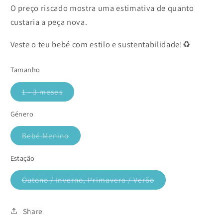
O preço riscado mostra uma estimativa de quanto
custaria a peça nova.
Veste o teu bebé com estilo e sustentabilidade!♻️
Tamanho
1 - 3 meses
Variante
esgotada
ou
Género
indisponível
Bebé Menino
Variante
esgotada
ou
Estação
indisponível
Outono / Inverno, Primavera / Verão
Variante
esgotada
ou
indisponível
Share