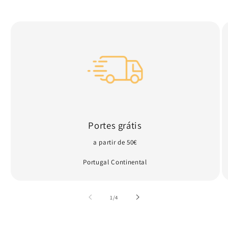
Portes grátis
a partir de 50€
Portugal Continental
de
1
/
4