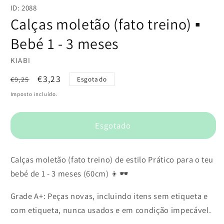
conteúdo
ID: 2088
multimédia
1
Calças moletão (fato treino) ▪️
em
modal
Bebé 1 - 3 meses
KIABI
Preço
Preço
€3,23
€9,25
Esgotado
normal
de
Imposto incluído.
saldo
Esgotado
Calças moletão (fato treino) de estilo Prático para o teu
bebé de 1 - 3 meses (60cm) 👦🕶️
Grade A+: Peças novas, incluindo itens sem etiqueta e
com etiqueta, nunca usados e em condição impecável.