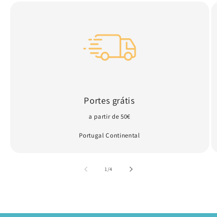
Portes grátis
a partir de 50€
Portugal Continental
de
1
/
4