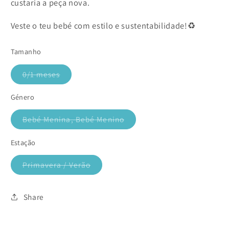
custaria a peça nova.
Veste o teu bebé com estilo e sustentabilidade!♻️
Tamanho
0/1 meses
Variante
esgotada
ou
Género
indisponível
Bebé Menina, Bebé Menino
Variante
esgotada
ou
Estação
indisponível
Primavera / Verão
Variante
esgotada
ou
indisponível
Share