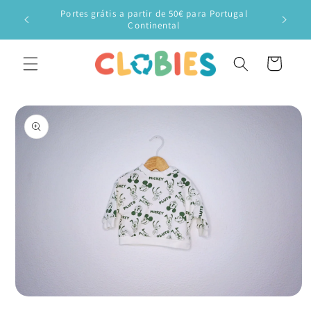
Saltar
Portes grátis a partir de 50€ para Portugal
para o
Veste o
Continental
conteúdo
Carrinho
Saltar para
a
informação
do produto
Abrir