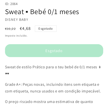
conteúdo
ID: 2064
multimédia
1
Sweat ▪️ Bebé 0/1 meses
em
modal
DISNEY BABY
Preço
Preço
€4,68
€16,22
Esgotado
normal
de
Imposto incluído.
saldo
Esgotado
Sweat de estilo Prático para o teu bebé de 0/1 meses 👦
🕶️
Grade A+: Peças novas, incluindo itens sem etiqueta e
com etiqueta, nunca usados e em condição impecável.
O preço riscado mostra uma estimativa de quanto