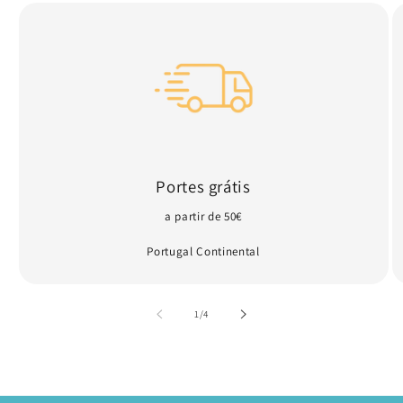
Portes grátis
a partir de 50€
Portugal Continental
de
1
/
4