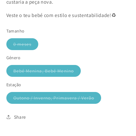
custaria a peça nova.
Veste o teu bebé com estilo e sustentabilidade!♻️
Tamanho
0 meses
Variante
esgotada
ou
Género
indisponível
Bebé Menina, Bebé Menino
Variante
esgotada
ou
Estação
indisponível
Outono / Inverno, Primavera / Verão
Variante
esgotada
ou
indisponível
Share