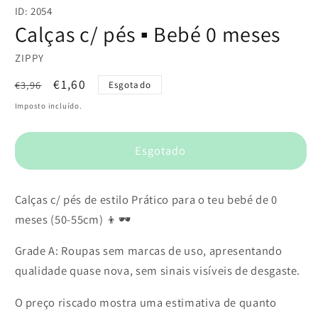
conteúdo
ID: 2054
multimédia
1
Calças c/ pés ▪️ Bebé 0 meses
em
modal
ZIPPY
Preço
Preço
€1,60
€3,96
Esgotado
normal
de
Imposto incluído.
saldo
Esgotado
Calças c/ pés de estilo Prático para o teu bebé de 0
meses (50-55cm) 👦🕶️
Grade A: Roupas sem marcas de uso, apresentando
qualidade quase nova, sem sinais visíveis de desgaste.
O preço riscado mostra uma estimativa de quanto