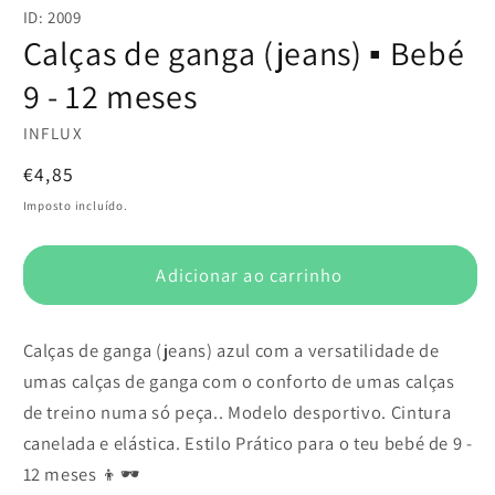
conteúdo
ID: 2009
multimédia
1
Calças de ganga (jeans) ▪️ Bebé
em
modal
9 - 12 meses
INFLUX
Preço
€4,85
normal
Imposto incluído.
Adicionar ao carrinho
Calças de ganga (jeans) azul com a versatilidade de
umas calças de ganga com o conforto de umas calças
de treino numa só peça.. Modelo desportivo. Cintura
canelada e elástica. Estilo Prático para o teu bebé de 9 -
12 meses 👦🕶️