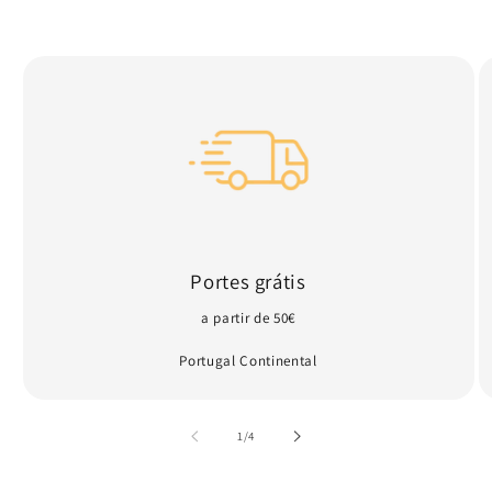
Portes grátis
a partir de 50€
Portugal Continental
de
1
/
4