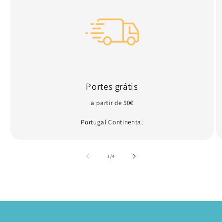
Portes grátis
a partir de 50€
Portugal Continental
de
1
/
4