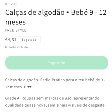
conteúdo
ID: 2000
multimédia
1
Calças de algodão ▪️ Bebé 9 - 12
em
modal
meses
FREE STYLE
Preço
€4,31
Esgotado
normal
Imposto incluído.
Esgotado
Calças de algodão. Estilo Prático para o teu bebé de 9 -
12 meses 👦🕶️
Grade A: Roupas sem marcas de uso, apresentando
qualidade quase nova, sem sinais visíveis de desgaste.