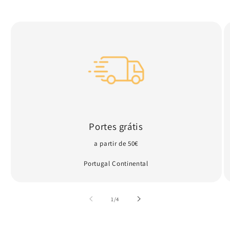
Portes grátis
a partir de 50€
Portugal Continental
de
1
/
4