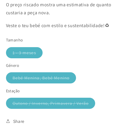
O preço riscado mostra uma estimativa de quanto
custaria a peça nova.
Veste o teu bebé com estilo e sustentabilidade!♻️
Tamanho
1 - 3 meses
Variante
esgotada
ou
Género
indisponível
Bebé Menina, Bebé Menino
Variante
esgotada
ou
Estação
indisponível
Outono / Inverno, Primavera / Verão
Variante
esgotada
ou
indisponível
Share