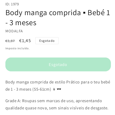
conteúdo
ID: 1979
multimédia
1
Body manga comprida ▪️ Bebé 1
em
modal
- 3 meses
MODALFA
Preço
Preço
€1,45
€3,87
Esgotado
normal
de
Imposto incluído.
saldo
Esgotado
Body manga comprida de estilo Prático para o teu bebé
de 1 - 3 meses (55-61cm) 👦🕶️
Grade A: Roupas sem marcas de uso, apresentando
qualidade quase nova, sem sinais visíveis de desgaste.