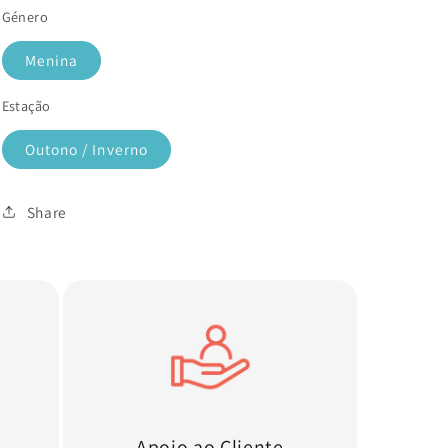
Género
Menina
Estação
Outono / Inverno
Share
Apoio ao Cliente