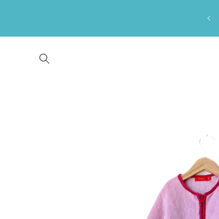
Saltar
para o
conteúdo
Saltar para
a
informação
do produto