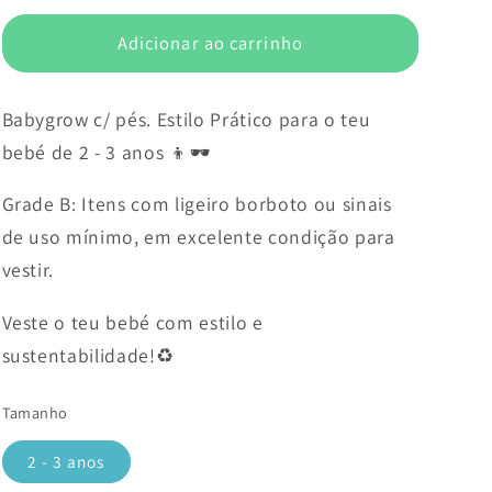
Adicionar ao carrinho
Babygrow c/ pés. Estilo Prático para o teu
bebé de 2 - 3 anos 👦🕶️
Grade B: Itens com ligeiro borboto ou sinais
de uso mínimo, em excelente condição para
vestir.
Veste o teu bebé com estilo e
sustentabilidade!♻️
Tamanho
2 - 3 anos