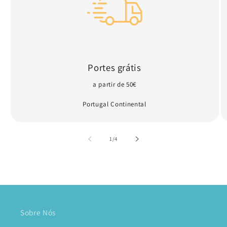
Portes grátis
a partir de 50€
Portugal Continental
de
1
/
4
Sobre Nós