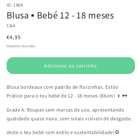
conteúdo
ID: 1869
multimédia
1
Blusa ▪️ Bebé 12 - 18 meses
em
modal
C&A
Preço
€4,95
normal
Imposto incluído.
Adicionar ao carrinho
Blusa bordeaux com padrão de florzinhas. Estilo
Prático para o teu bebé de 12 - 18 meses (86cm) 👦🕶️
Grade A: Roupas sem marcas de uso, apresentando
qualidade quase nova, sem sinais visíveis de desgaste.
Veste o teu bebé com estilo e sustentabilidade!♻️