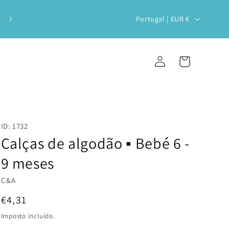
Veste o teu bebé com estilo e
P
Portugal | EUR €
sustentabilidade!
a
í
Iniciar
Carrinho
s
sessão
/
r
e
ID: 1732
g
Calças de algodão ▪️ Bebé 6 -
i
9 meses
ã
C&A
o
Preço
€4,31
normal
Imposto incluído.