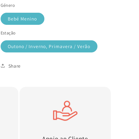
Género
Bebé Menino
Estação
Outono / Inverno, Primavera / Verão
Share
Apoio ao Cliente