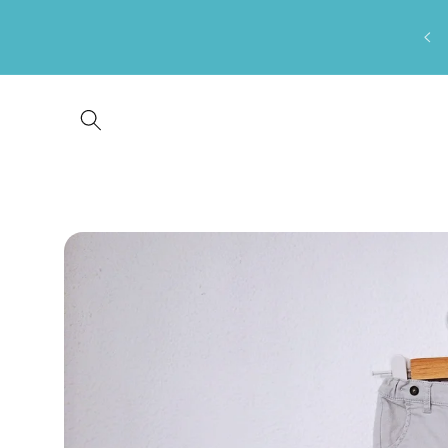
Saltar
para o
conteúdo
Saltar para
a
informação
do produto