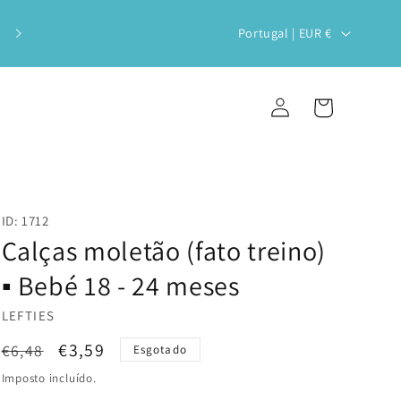
Veste o teu bebé com estilo e
P
Portugal | EUR €
sustentabilidade!
a
í
Iniciar
Carrinho
s
sessão
/
r
e
ID: 1712
g
Calças moletão (fato treino)
i
▪️ Bebé 18 - 24 meses
ã
LEFTIES
o
Preço
Preço
€3,59
€6,48
Esgotado
normal
de
Imposto incluído.
saldo