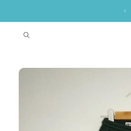
Saltar
para o
conteúdo
Saltar para
a
informação
do produto