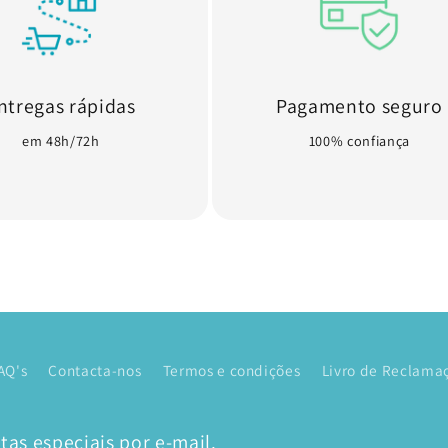
ntregas rápidas
Pagamento seguro
em 48h/72h
100% confiança
AQ's
Contacta-nos
Termos e condições
Livro de Reclamaç
as especiais por e-mail.