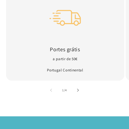
Portes grátis
a partir de 50€
Portugal Continental
de
1
/
4