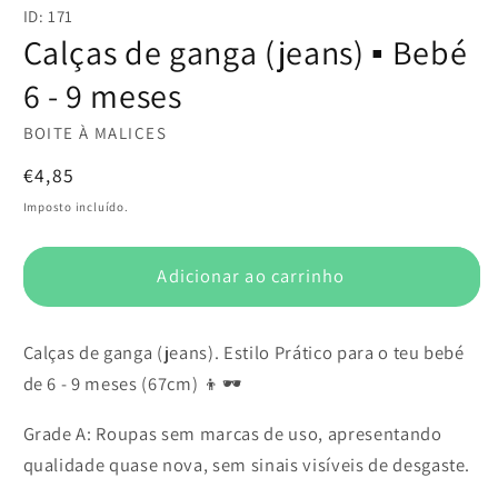
conteúdo
ID: 171
multimédia
1
Calças de ganga (jeans) ▪️ Bebé
em
modal
6 - 9 meses
BOITE À MALICES
Preço
€4,85
normal
Imposto incluído.
Adicionar ao carrinho
Calças de ganga (jeans). Estilo Prático para o teu bebé
de 6 - 9 meses (67cm) 👦🕶️
Grade A: Roupas sem marcas de uso, apresentando
qualidade quase nova, sem sinais visíveis de desgaste.