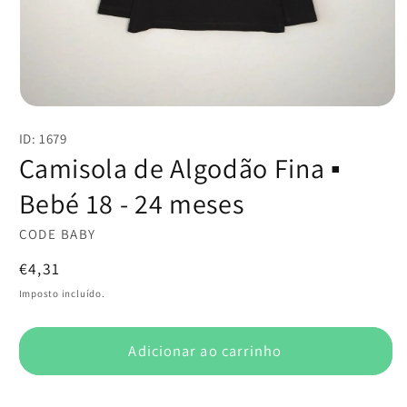
Abrir
conteúdo
ID: 1679
multimédia
1
Camisola de Algodão Fina ▪️
em
modal
Bebé 18 - 24 meses
CODE BABY
Preço
€4,31
normal
Imposto incluído.
Adicionar ao carrinho