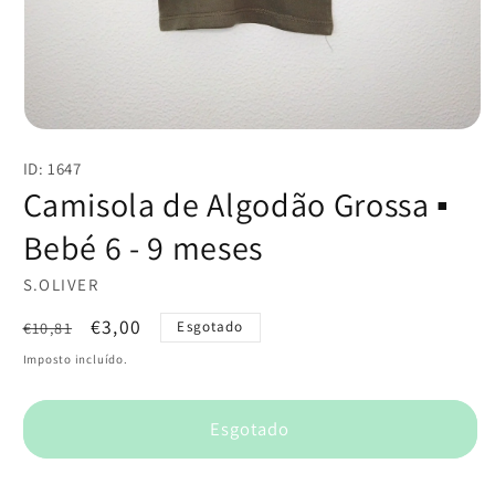
Abrir
conteúdo
ID: 1647
multimédia
1
Camisola de Algodão Grossa ▪️
em
modal
Bebé 6 - 9 meses
S.OLIVER
Preço
Preço
€3,00
€10,81
Esgotado
normal
de
Imposto incluído.
saldo
Esgotado