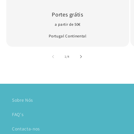
Portes grátis
a partir de 50€
Portugal Continental
de
1
/
4
Sobre Nós
FAQ's
Contacta-nos