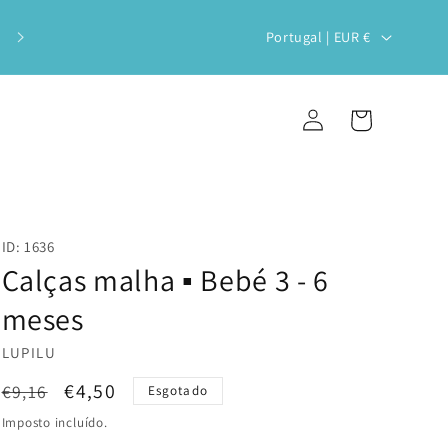
Veste o teu bebé com estilo e
P
Portugal | EUR €
sustentabilidade!
a
í
Iniciar
Carrinho
s
sessão
/
r
e
ID: 1636
g
Calças malha ▪️ Bebé 3 - 6
i
meses
ã
LUPILU
o
Preço
Preço
€4,50
€9,16
Esgotado
normal
de
Imposto incluído.
saldo