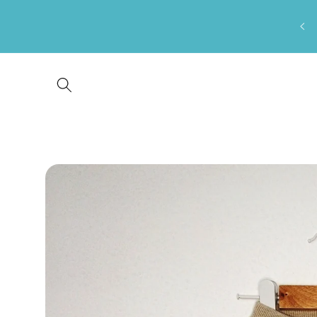
Saltar
para o
conteúdo
Saltar para
a
informação
do produto