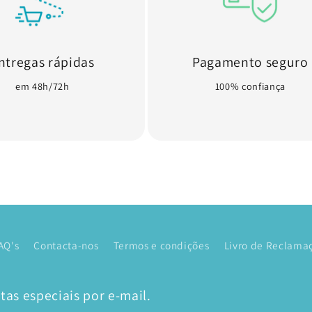
ntregas rápidas
Pagamento seguro
em 48h/72h
100% confiança
AQ's
Contacta-nos
Termos e condições
Livro de Reclamaç
as especiais por e-mail.