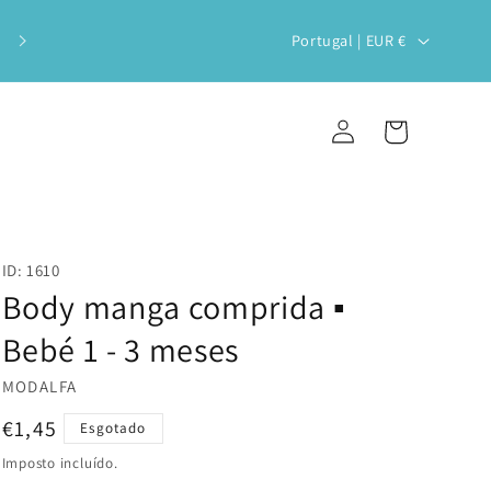
Veste o teu bebé com estilo e
P
Portugal | EUR €
sustentabilidade!
a
í
Iniciar
Carrinho
s
sessão
/
r
e
ID: 1610
g
Body manga comprida ▪️
i
Bebé 1 - 3 meses
ã
MODALFA
o
Preço
€1,45
Esgotado
normal
Imposto incluído.