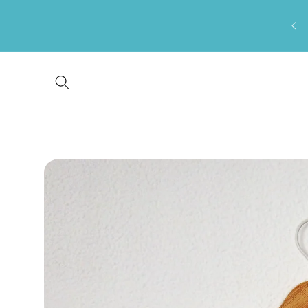
Saltar
para o
conteúdo
Saltar para
a
informação
do produto