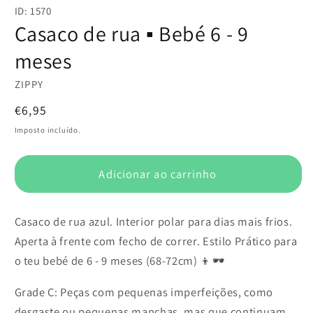
conteúdo
ID: 1570
multimédia
1
Casaco de rua ▪️ Bebé 6 - 9
em
modal
meses
ZIPPY
Preço
€6,95
normal
Imposto incluído.
Adicionar ao carrinho
Casaco de rua azul. Interior polar para dias mais frios.
Aperta à frente com fecho de correr. Estilo Prático para
o teu bebé de 6 - 9 meses (68-72cm) 👦🕶️
Grade C: Peças com pequenas imperfeições, como
desgaste ou pequenas manchas, mas que continuam