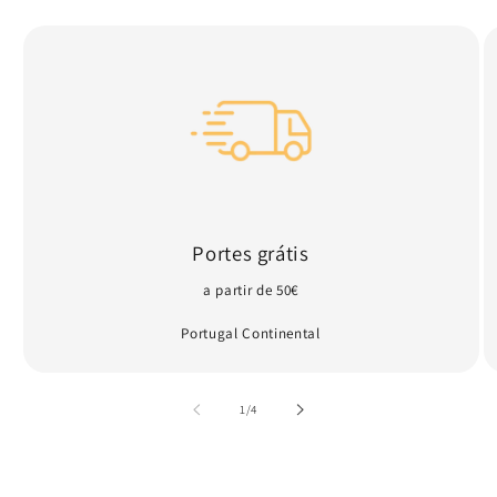
Portes grátis
a partir de 50€
Portugal Continental
de
1
/
4