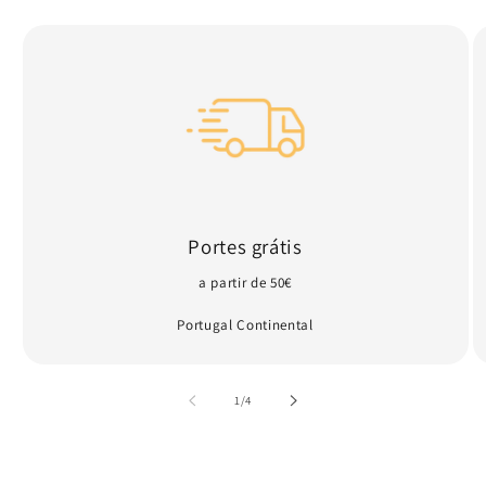
Portes grátis
a partir de 50€
Portugal Continental
de
1
/
4