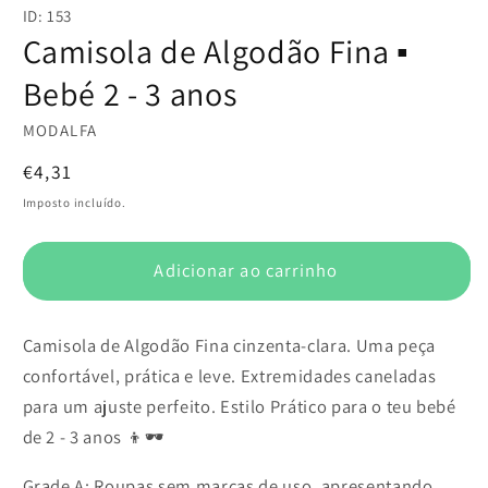
conteúdo
ID: 153
multimédia
1
Camisola de Algodão Fina ▪️
em
modal
Bebé 2 - 3 anos
MODALFA
Preço
€4,31
normal
Imposto incluído.
Adicionar ao carrinho
Camisola de Algodão Fina cinzenta-clara. Uma peça
confortável, prática e leve. Extremidades caneladas
para um ajuste perfeito. Estilo Prático para o teu bebé
de 2 - 3 anos 👦🕶️
Grade A: Roupas sem marcas de uso, apresentando