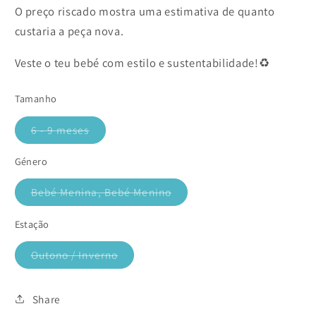
O preço riscado mostra uma estimativa de quanto
custaria a peça nova.
Veste o teu bebé com estilo e sustentabilidade!♻️
Tamanho
6 - 9 meses
Variante
esgotada
ou
Género
indisponível
Bebé Menina, Bebé Menino
Variante
esgotada
ou
Estação
indisponível
Outono / Inverno
Variante
esgotada
ou
indisponível
Share