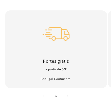
Portes grátis
a partir de 50€
Portugal Continental
de
1
/
4