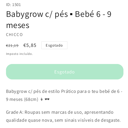
conteúdo
ID: 1501
multimédia
1
Babygrow c/ pés ▪️ Bebé 6 - 9
em
modal
meses
CHICCO
Preço
Preço
€5,85
€21,19
Esgotado
normal
de
Imposto incluído.
saldo
Esgotado
Babygrow c/ pés de estilo Prático para o teu bebé de 6 -
9 meses (68cm) 👦🕶️
Grade A: Roupas sem marcas de uso, apresentando
qualidade quase nova, sem sinais visíveis de desgaste.