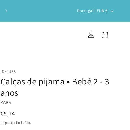
Veste o teu bebé com estilo e
P
Portugal | EUR €
sustentabilidade!
a
í
Iniciar
Carrinho
s
sessão
/
r
e
ID: 1458
g
Calças de pijama ▪️ Bebé 2 - 3
i
anos
ã
ZARA
o
Preço
€5,14
normal
Imposto incluído.