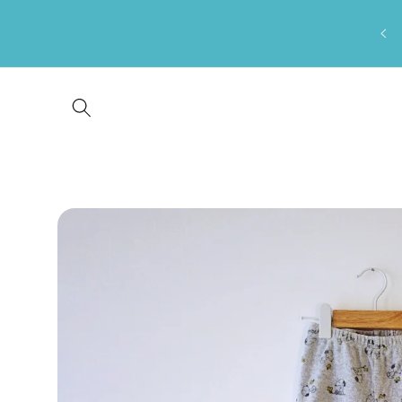
Saltar
para o
conteúdo
Saltar para
a
informação
do produto