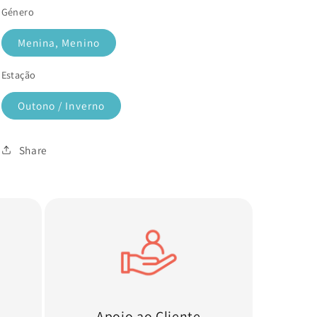
Género
Menina, Menino
Estação
Outono / Inverno
Share
Apoio ao Cliente