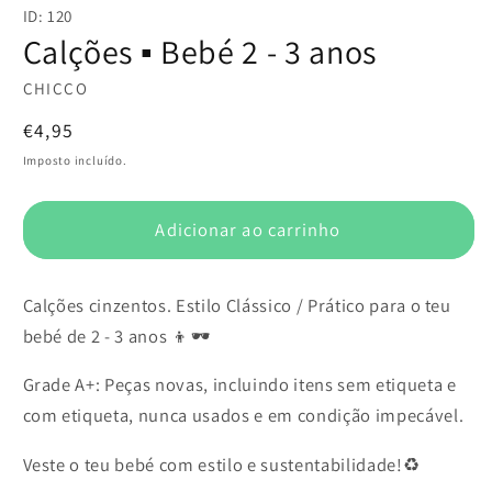
conteúdo
ID: 120
multimédia
1
Calções ▪️ Bebé 2 - 3 anos
em
modal
CHICCO
Preço
€4,95
normal
Imposto incluído.
Adicionar ao carrinho
Calções cinzentos. Estilo Clássico / Prático para o teu
bebé de 2 - 3 anos 👦🕶️
Grade A+: Peças novas, incluindo itens sem etiqueta e
com etiqueta, nunca usados e em condição impecável.
Veste o teu bebé com estilo e sustentabilidade!♻️