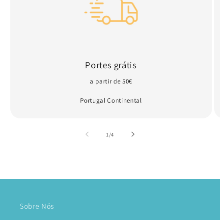
Portes grátis
a partir de 50€
Portugal Continental
de
1
/
4
Sobre Nós