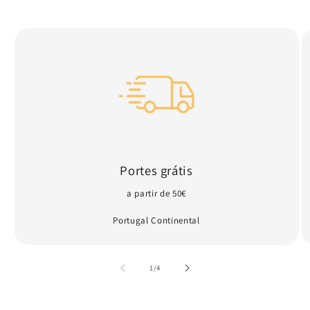
Portes grátis
a partir de 50€
Portugal Continental
de
1
/
4