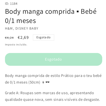
conteúdo
ID: 1184
multimédia
1
Body manga comprida ▪️ Bebé
em
modal
0/1 meses
H&M, DISNEY BABY
Preço
Preço
€2,69
€4,24
Esgotado
normal
de
Imposto incluído.
saldo
Esgotado
Body manga comprida de estilo Prático para o teu bebé
de 0/1 meses (50cm) 👦🕶️
Grade A: Roupas sem marcas de uso, apresentando
qualidade quase nova, sem sinais visíveis de desgaste.