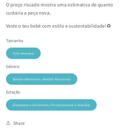
O preço riscado mostra uma estimativa de quanto
custaria a peça nova.
Veste o teu bebé com estilo e sustentabilidade!♻️
Tamanho
0/1 meses
Variante
esgotada
ou
Género
indisponível
Bebé Menina, Bebé Menino
Variante
esgotada
ou
Estação
indisponível
Outono / Inverno, Primavera / Verão
Variante
esgotada
ou
indisponível
Share