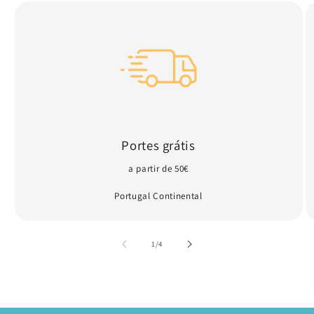
Portes grátis
a partir de 50€
Portugal Continental
de
1
/
4