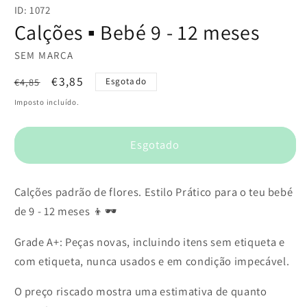
conteúdo
ID: 1072
multimédia
1
Calções ▪️ Bebé 9 - 12 meses
em
modal
SEM MARCA
Preço
Preço
€3,85
€4,85
Esgotado
normal
de
Imposto incluído.
saldo
Esgotado
Calções padrão de flores. Estilo Prático para o teu bebé
de 9 - 12 meses 👦🕶️
Grade A+: Peças novas, incluindo itens sem etiqueta e
com etiqueta, nunca usados e em condição impecável.
O preço riscado mostra uma estimativa de quanto