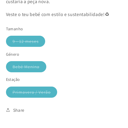
custaria a peça nova.
Veste o teu bebé com estilo e sustentabilidade!♻️
Tamanho
9 - 12 meses
Variante
esgotada
ou
Género
indisponível
Bebé Menina
Variante
esgotada
ou
Estação
indisponível
Primavera / Verão
Variante
esgotada
ou
indisponível
Share