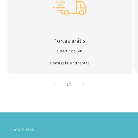
Portes grátis
a partir de 50€
Portugal Continental
de
1
/
4
Sobre Nós