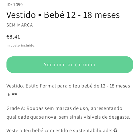
conteúdo
ID: 1059
multimédia
1
Vestido ▪️ Bebé 12 - 18 meses
em
modal
SEM MARCA
Preço
€8,41
normal
Imposto incluído.
Adicionar ao carrinho
Vestido. Estilo Formal para o teu bebé de 12 - 18 meses
👦🕶️
Grade A: Roupas sem marcas de uso, apresentando
qualidade quase nova, sem sinais visíveis de desgaste.
Veste o teu bebé com estilo e sustentabilidade!♻️