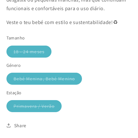
funcionais e confortáveis para o uso diário.
Veste o teu bebé com estilo e sustentabilidade!♻️
Tamanho
18 - 24 meses
Variante
esgotada
ou
Género
indisponível
Bebé Menina, Bebé Menino
Variante
esgotada
ou
Estação
indisponível
Primavera / Verão
Variante
esgotada
ou
indisponível
Share