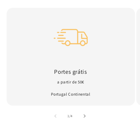
Portes grátis
a partir de 50€
Portugal Continental
de
1
/
4