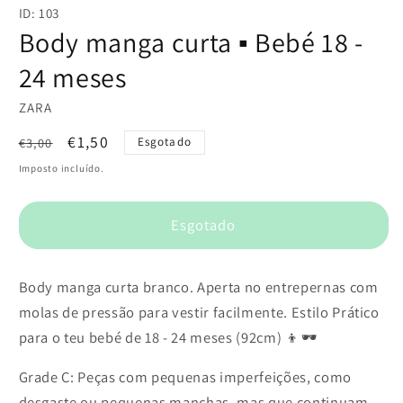
conteúdo
ID: 103
multimédia
1
Body manga curta ▪️ Bebé 18 -
em
modal
24 meses
ZARA
Preço
Preço
€1,50
€3,00
Esgotado
normal
de
Imposto incluído.
saldo
Esgotado
Body manga curta branco. Aperta no entrepernas com
molas de pressão para vestir facilmente. Estilo Prático
para o teu bebé de 18 - 24 meses (92cm) 👦🕶️
Grade C: Peças com pequenas imperfeições, como
desgaste ou pequenas manchas, mas que continuam